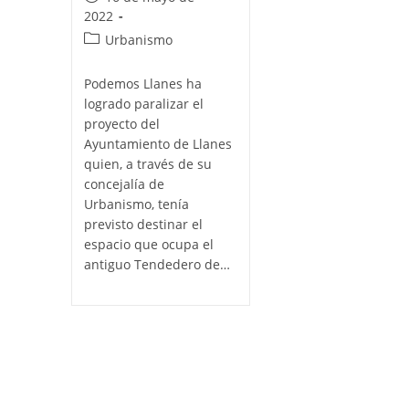
de
2022
la
Categoría
Urbanismo
entrada:
de
la
Podemos Llanes ha
entrada:
logrado paralizar el
proyecto del
Ayuntamiento de Llanes
quien, a través de su
concejalía de
Urbanismo, tenía
previsto destinar el
espacio que ocupa el
antiguo Tendedero de…