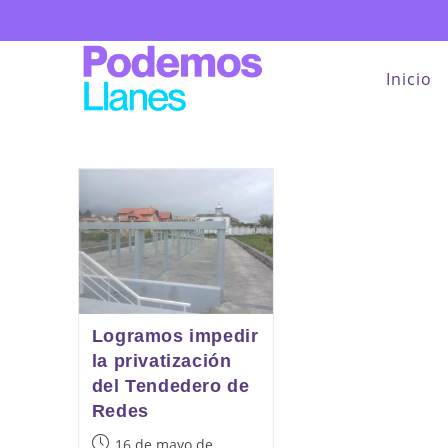
Saltar
al
contenido
Inicio
Logramos impedir
la privatización
del Tendedero de
Redes
Publicación
16 de mayo de