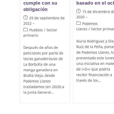
cumple con su
basado en el oc
obligación
Publicación
15 de diciembre d
de
2020
Publicación
29 de septiembre de
la
de
2022
Categoría
Podemos
entrada:
la
de
Llanes
/
Sector prima
Categoría
Pueblos
/
Sector
entrada:
la
de
primario
entrada:
la
Nuria Rodríguez y Di
entrada:
Ruiz de la Peña, porta
Después de años de
de Podemos Llanes, h
peticiones por parte de
presentado este lune
los/as ganaderos/as de
una iniciativa en mate
La Borbolla de una
de I+D+i que podría
manga ganadera en
recibir financiación a
Braña Vieja, desde
través de los…
Podemos Llanes
trasladamos (en 2020) a
la Junta General…