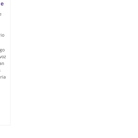
le
e
rio
ego
voz
an
s
ria